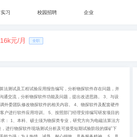
实习
校园招聘
企业
-16k元/月
全职
的算法测试及工程试验应用报告编写，分析物探软件存在问题，并
沟通交流，分析物探软件功能及问题，提出改进思路。 3、与设
调外委团队修改物探软件的相关内容。 4、物探软件及配套硬件
客户进行软件应用培训。 5、按照部门经理安排编写研发项目的
要求： 1、本科、硕士须为物探类专业，研究方向为电磁法算法方
出差，进行物探软件现场测试分析及可接受短期试验阶段的煤矿下
手能力强；为人热情、诚恳，耐心细致，具备服务精神。 5、具